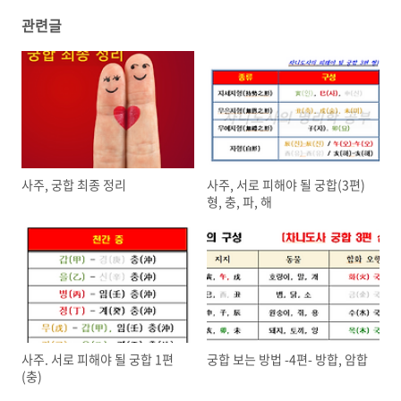
관련글
사주, 궁합 최종 정리
사주, 서로 피해야 될 궁합(3편)
형, 충, 파, 해
사주. 서로 피해야 될 궁합 1편
궁합 보는 방법 -4편- 방합, 암합
(충)