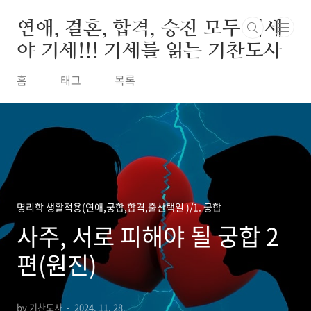
본문 바로가기
연애, 결혼, 합격, 승진 모두 기세
야 기세!!! 기세를 읽는 기찬도사
홈
태그
목록
명리학 생활적용(연애,궁합,합격,출산택일 )/1. 궁합
사주, 서로 피해야 될 궁합 2
편(원진)
by 기찬도사
2024. 11. 28.