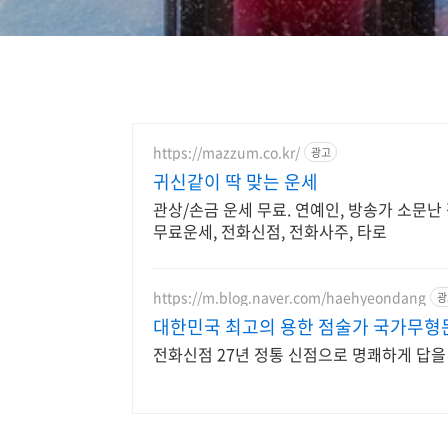
https://mazzum.co.kr/
광고
귀신같이 딱 맞는 운세
관상/손금 운세 무료. 연예인, 방송가 소문난 점
무료운세, 전화신점, 전화사주, 타로
https://m.blog.naver.com/haehyeondang
광
대한민국 최고의 용한 점술가 국가무
전화신점 27년 정통 신점으로 명쾌하게 답을