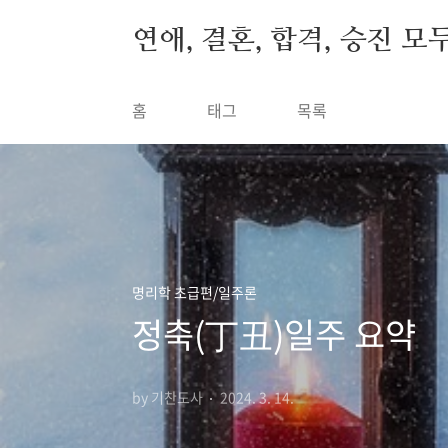
본문 바로가기
연애, 결혼, 합격, 승진 모
홈
태그
목록
명리학 초급편/일주론
정축(丁丑)일주 요약
by 기찬도사
2024. 3. 14.