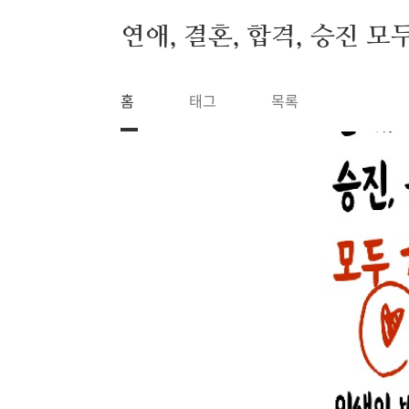
본문 바로가기
연애, 결혼, 합격, 승진 모
홈
태그
목록