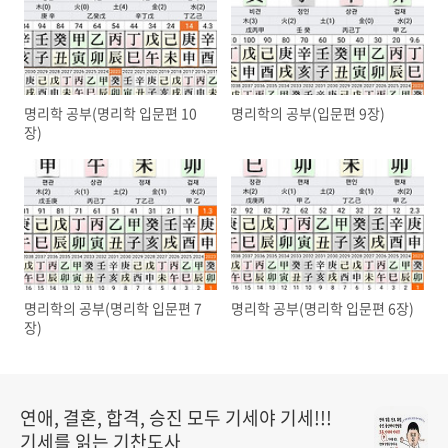
명리학 공부(명리학 입문편 10
명리학의 공부(입문편 9장)
장)
명리학의 공부(명리학 입문편 7
명리학 공부(명리학 입문편 6장)
장)
연애, 결혼, 합격, 승진 모두 기세야 기세!!!
기세를 읽는 기찬도사