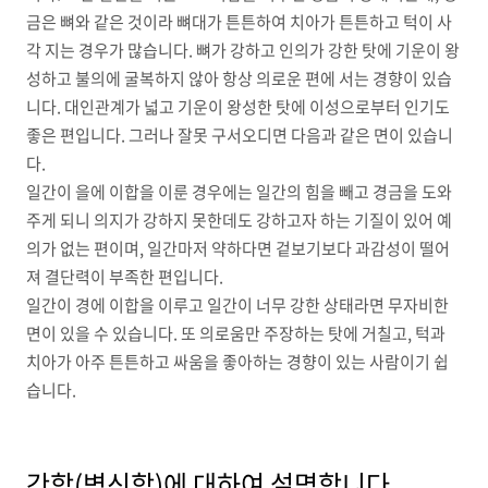
금은 뼈와 같은 것이라 뼈대가 튼튼하여 치아가 튼튼하고 턱이 사
각 지는 경우가 많습니다. 뼈가 강하고 인의가 강한 탓에 기운이 왕
성하고 불의에 굴복하지 않아 항상 의로운 편에 서는 경향이 있습
니다. 대인관계가 넓고 기운이 왕성한 탓에 이성으로부터 인기도
좋은 편입니다. 그러나 잘못 구서오디면 다음과 같은 면이 있습니
다.
일간이 을에 이합을 이룬 경우에는 일간의 힘을 빼고 경금을 도와
주게 되니 의지가 강하지 못한데도 강하고자 하는 기질이 있어 예
의가 없는 편이며, 일간마저 약하다면 겉보기보다 과감성이 떨어
져 결단력이 부족한 편입니다.
일간이 경에 이합을 이루고 일간이 너무 강한 상태라면 무자비한
면이 있을 수 있습니다. 또 의로움만 주장하는 탓에 거칠고, 턱과
치아가 아주 튼튼하고 싸움을 좋아하는 경향이 있는 사람이기 쉽
습니다.
간합(병신합)에 대하여 설명합니다.