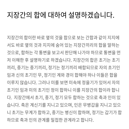
지장간의 합에 대하여 설명하겠습니다.
지장간의 합이란 바로 옆의 것을 합으로 보는 간합과 같이 지지에
서도 바로 옆의 것과 지지에 숨어 있는 지장간끼리의 합을 말하는
것으로, 합하는 각 통변을 보고서 판단해 나가야 하므로 통변을 먼
저 이해한 후 설명하기로 하겠습니다. 지장간의 합은 초기는 초기
끼리, 중기는 중기끼리, 정기는 정기끼리 배합되므로 자의 초기인
임과 신의 초기인 무, 정기인 계와 경이 합해야 하나 이들은 합을
이루지 않습니다. 그러나 미를 보면 미속에 정을기가 있어서 자의
초기인 임과 미의 초기인 정이 합하니 이를 지장간의 합이라 합니
다. 지장간에서 초기, 중기, 정기 모두 합하는 것으로 축과 인이 있
습니다. 축은 계신기를 지니고 있으며, 인은 무병갑을 지니고 있으
니 초기는 무계가 합하고, 중기는 병신이 합하며, 정기는 갑기가 합
하므로 축과 인의 관계를 밀접한 관계라고 합니다.